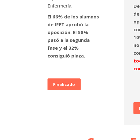
Enfermería.
De
de
El 66% de los alumnos
op
de IFET aprobó la
co
oposición. El 58%
10
pasó a la segunda
no
fase y el 32%
co
consiguió plaza.
to
co
Finalizado