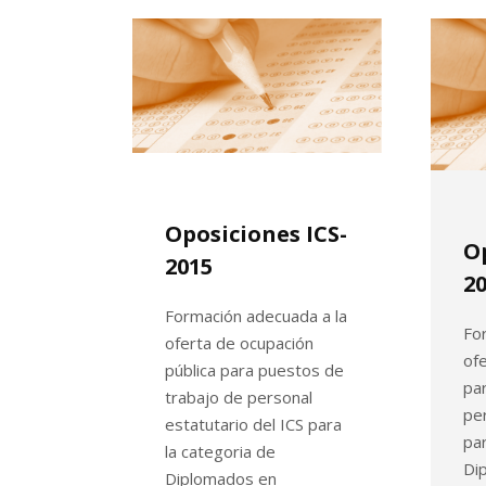
Oposiciones ICS-
Op
2015
2
Formación adecuada a la
Fo
oferta de ocupación
ofe
pública para puestos de
pa
trabajo de personal
per
estatutario del ICS para
par
la categoria de
Di
Diplomados en