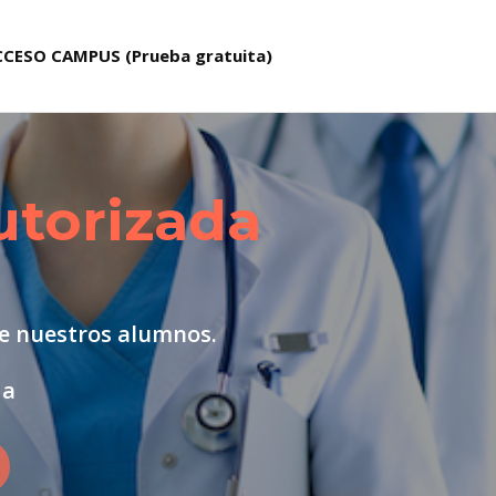
CESO CAMPUS (Prueba gratuita)
CCESO CAMPUS (Prueba gratuita)
utorizada
e nuestros alumnos.
da