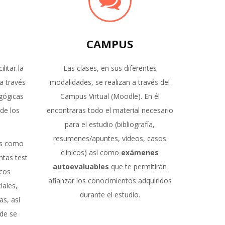
CAMPUS
litar la
Las clases, en sus diferentes
a través
modalidades, se realizan a través del
agógicas
Campus Virtual (Moodle). En él
de los
encontraras todo el material necesario
para el estudio (bibliografía,
resumenes/apuntes, videos, casos
es como
clínicos) así como
exámenes
tas test
autoevaluables
que te permitirán
icos
afianzar los conocimientos adquiridos
iales,
durante el estudio.
as, así
de se