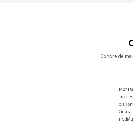
O
Conoce de man
Montse
intere
disponi
Gracia
Pediátr