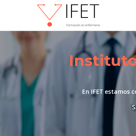
Institut
En IFET estamos c
S