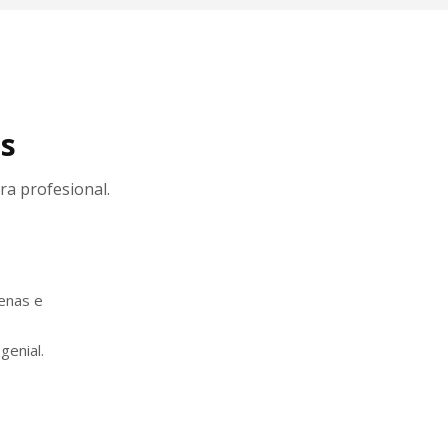
es
ra profesional.
enas e
genial.