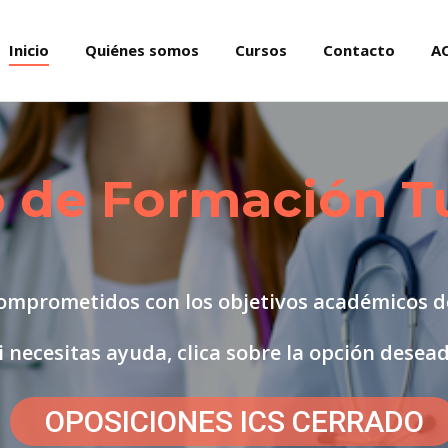
Inicio
Inicio
Quiénes somos
Quiénes somos
Cursos
Cursos
Contacto
Contacto
AC
A
o de Formación T
omprometidos con los objetivos académicos d
i necesitas ayuda, clica sobre la opción desea
OPOSICIONES ICS CERRADO