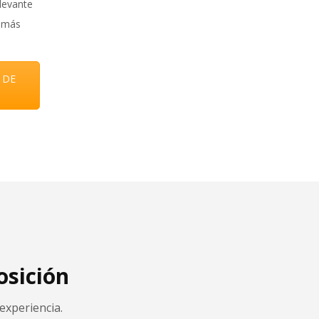
levante
a más
 DE
osición
experiencia.