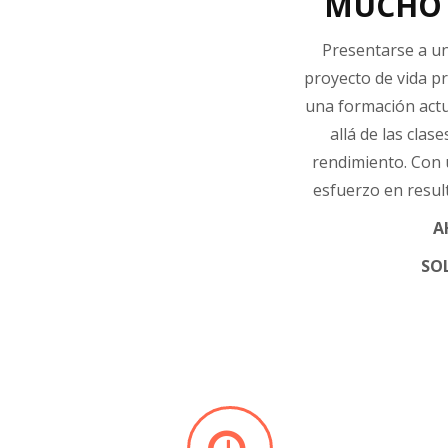
MUCHO 
Presentarse a un
proyecto de vida p
una formación actu
allá de las cla
rendimiento. Con 
esfuerzo en resul
A
SO