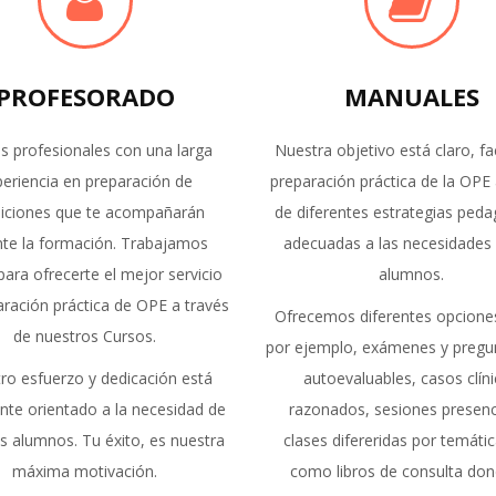
PROFESORADO
MANUALES
 profesionales con una larga
Nuestra objetivo está claro, faci
eriencia en preparación de
preparación práctica de la OPE 
iciones que te acompañarán
de diferentes estrategias ped
nte la formación. Trabajamos
adecuadas a las necesidades 
para ofrecerte el mejor servicio
alumnos.
ración práctica de OPE a través
Ofrecemos diferentes opcion
de nuestros Cursos.
por ejemplo, exámenes y pregun
ro esfuerzo y dedicación está
autoevaluables, casos clín
nte orientado a la necesidad de
razonados, sesiones presenc
s alumnos. Tu éxito, es nuestra
clases difereridas por temátic
máxima motivación.
como libros de consulta don